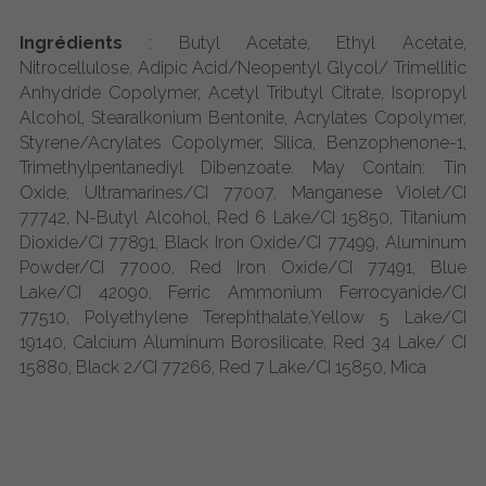
Ingrédients
 : Butyl Acetate, Ethyl Acetate, 
Nitrocellulose, Adipic Acid/Neopentyl Glycol/ Trimellitic 
Anhydride Copolymer, Acetyl Tributyl Citrate, Isopropyl 
Alcohol, Stearalkonium Bentonite, Acrylates Copolymer, 
Styrene/Acrylates Copolymer, Silica, Benzophenone-1, 
Trimethylpentanediyl Dibenzoate. May Contain: Tin 
Oxide, Ultramarines/CI 77007, Manganese Violet/CI 
77742, N-Butyl Alcohol, Red 6 Lake/CI 15850, Titanium 
Dioxide/CI 77891, Black Iron Oxide/CI 77499, Aluminum 
Powder/CI 77000, Red Iron Oxide/CI 77491, Blue 
Lake/CI 42090, Ferric Ammonium Ferrocyanide/CI 
77510, Polyethylene Terephthalate,Yellow 5 Lake/CI 
19140, Calcium Aluminum Borosilicate, Red 34 Lake/ CI 
15880, Black 2/CI 77266, Red 7 Lake/CI 15850, Mica