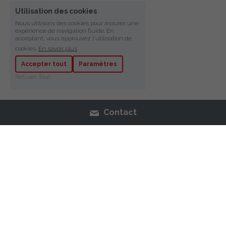
Utilisation des cookies
Nous utilisons des cookies pour assurer une
expérience de navigation fluide. En
acceptant, vous approuvez l'utilisation de
cookies.
En savoir plus
Accepter tout
Paramètres
Refuser Tout
Contact
BOUTIQUE
VERNIS
MAQUILLAGE