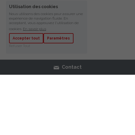
Utilisation des cookies
Nous utilisons des cookies pour assurer une
expérience de navigation fluide. En
acceptant, vous approuvez l'utilisation de
cookies.
En savoir plus
Accepter tout
Paramètres
Refuser Tout
Contact
BOUTIQUE
VERNIS
MAQUILLAGE