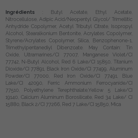
Ingrédients
 : Butyl Acetate, Ethyl Acetate, 
Nitrocellulose, Adipic Acid/Neopentyl Glycol/ Trimellitic 
Anhydride Copolymer, Acetyl Tributyl Citrate, Isopropyl 
Alcohol, Stearalkonium Bentonite, Acrylates Copolymer, 
Styrene/Acrylates Copolymer, Silica, Benzophenone-1, 
Trimethylpentanediyl Dibenzoate. May Contain: Tin 
Oxide, Ultramarines/CI 77007, Manganese Violet/CI 
77742, N-Butyl Alcohol, Red 6 Lake/CI 15850, Titanium 
Dioxide/CI 77891, Black Iron Oxide/CI 77499, Aluminum 
Powder/CI 77000, Red Iron Oxide/CI 77491, Blue 
Lake/CI 42090, Ferric Ammonium Ferrocyanide/CI 
77510, Polyethylene Terephthalate,Yellow 5 Lake/CI 
19140, Calcium Aluminum Borosilicate, Red 34 Lake/ CI 
15880, Black 2/CI 77266, Red 7 Lake/CI 15850, Mica