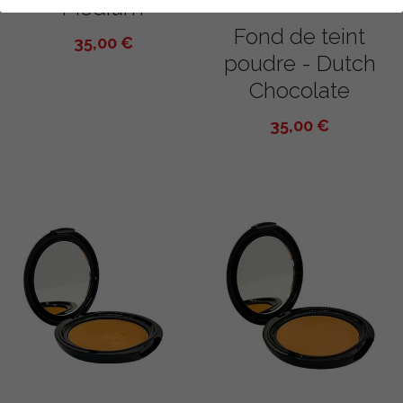
Medium
Fond de teint
SOIN DU CORPS
35,00 €
poudre - Dutch
MODE
Chocolate
PROMOTIONS
35,00 €