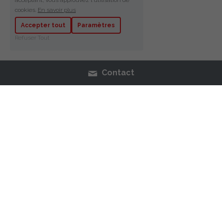
acceptant, vous approuvez l'utilisation de
cookies.
En savoir plus
Accepter tout
Paramètres
Refuser Tout
Contact
BOUTIQUE
VERNIS
MAQUILLAGE
SKINCARE