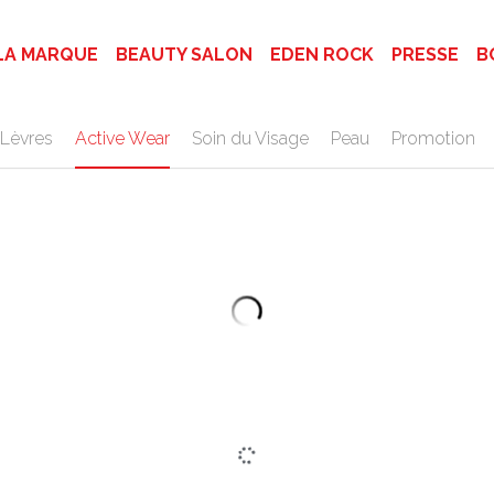
LA MARQUE
BEAUTY SALON
EDEN ROCK
PRESSE
B
Lèvres
Active Wear
Soin du Visage
Peau
Promotion
a
SHELL BEACH Sweat zippé
150,00 €